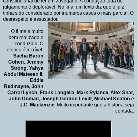
constitucional de ter um advogado. A condução toda do
julgamento é deplorável. No final um texto diz que o juiz
tinha sido considerado por inúmeros casos o mais parcial. O
desrespeito é assustador.
O filme é muito
bem realizado e
conduzido. O
elenco é incrível:
Sacha Baron
Cohen, Jeremy
Strong, Yahya
Abdul Mateeen II,
Eddie
Redmayne, John
Carrol Lynch, Frank Langella, Mark Rylance, Alex Shar,
John Doman, Joseph Gordon Levitt, Michael Keaton
e
J.C. Mackenzie
. Muito importante que a história seja
contada.