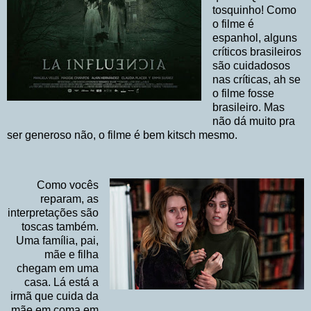
tosquinho! Como
o filme é
espanhol, alguns
críticos brasileiros
são cuidadosos
nas críticas, ah se
o filme fosse
brasileiro. Mas
não dá muito pra
ser generoso não, o filme é bem kitsch mesmo.
Como vocês
reparam, as
interpretações são
toscas também.
Uma família, pai,
mãe e filha
chegam em uma
casa. Lá está a
irmã que cuida da
mãe em coma em