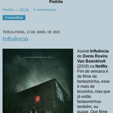
Pedrita
Pedrita
às
22:04
4 comentários:
Compartilhar
TERÇA-FEIRA, 13 DE ABRIL DE 2021
Influência
Assisti
Influência
de
Denis Rovira
Van Boenkholt
(2019) na
Netflix
.
Fim de semana é
de filme de
fantasminha, esse
é mais de
bruxinha, mas que
já estão
fantasminhas
também, ou
quase. Que filme