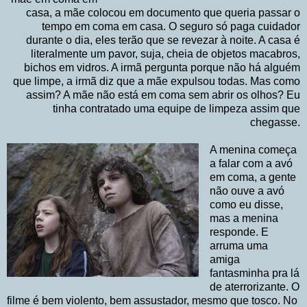
casa, a mãe colocou em documento que queria passar o
tempo em coma em casa. O seguro só paga cuidador
durante o dia, eles terão que se revezar à noite. A casa é
literalmente um pavor, suja, cheia de objetos macabros,
bichos em vidros. A irmã pergunta porque não há alguém
que limpe, a irmã diz que a mãe expulsou todas. Mas como
assim? A mãe não está em coma sem abrir os olhos? Eu
tinha contratado uma equipe de limpeza assim que
chegasse.
A menina começa
a falar com a avó
em coma, a gente
não ouve a avó
como eu disse,
mas a menina
responde. E
arruma uma
amiga
fantasminha pra lá
de aterrorizante. O
filme é bem violento, bem assustador, mesmo que tosco. No