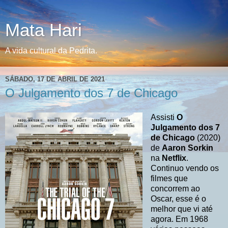
Mata Hari
A vida cultural da Pedrita.
SÁBADO, 17 DE ABRIL DE 2021
O Julgamento dos 7 de Chicago
Assisti
O
Julgamento dos 7
de Chicago
(2020)
de
Aaron Sorkin
na
Netflix
.
Continuo vendo os
filmes que
concorrem ao
Oscar, esse é o
melhor que vi até
agora. Em 1968